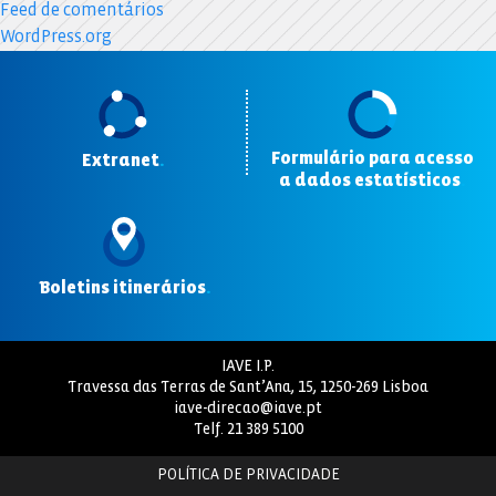
Feed de comentários
WordPress.org
Formulário para acesso
Extranet
.
a dados estatísticos
.
Boletins itinerários
.
IAVE I.P.
Travessa das Terras de Sant’Ana, 15, 1250-269 Lisboa
iave-direcao@iave.pt
Telf.
21 389 5100
POLÍTICA DE PRIVACIDADE