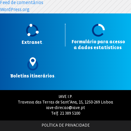
Feed de comentários
WordPress.org
Formulário para acesso
Extranet
.
a dados estatísticos
.
Boletins itinerários
.
IAVE I.P.
Travessa das Terras de Sant’Ana, 15, 1250-269 Lisboa
iave-direcao@iave.pt
Telf.
21 389 5100
POLÍTICA DE PRIVACIDADE