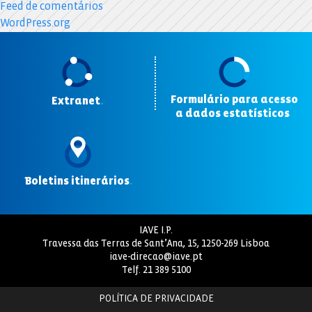
Feed de comentários
WordPress.org
Formulário para acesso
Extranet
.
a dados estatísticos
.
Boletins itinerários
.
IAVE I.P.
Travessa das Terras de Sant’Ana, 15, 1250-269 Lisboa
iave-direcao@iave.pt
Telf.
21 389 5100
POLÍTICA DE PRIVACIDADE