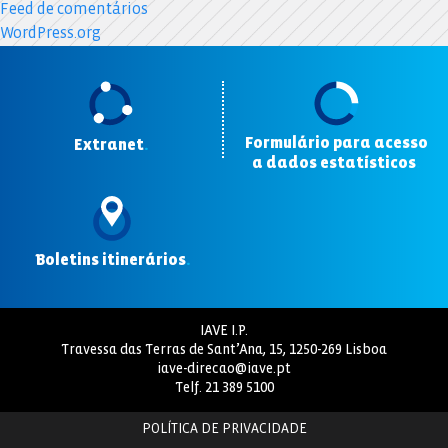
Feed de comentários
WordPress.org
Formulário para acesso
Extranet
.
a dados estatísticos
.
Boletins itinerários
.
IAVE I.P.
Travessa das Terras de Sant’Ana, 15, 1250-269 Lisboa
iave-direcao@iave.pt
Telf.
21 389 5100
POLÍTICA DE PRIVACIDADE