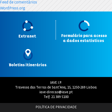
Feed de comentários
WordPress.org
Formulário para acesso
Extranet
.
a dados estatísticos
.
Boletins itinerários
.
IAVE I.P.
Travessa das Terras de Sant’Ana, 15, 1250-269 Lisboa
iave-direcao@iave.pt
Telf.
21 389 5100
POLÍTICA DE PRIVACIDADE