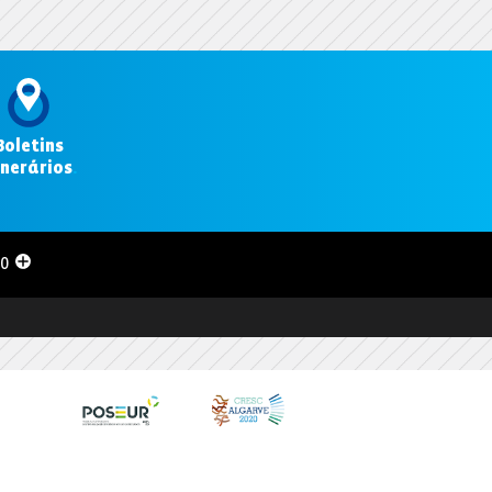
Boletins
inerários
.
00