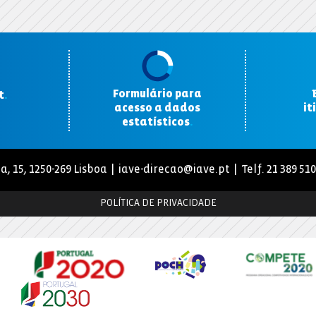
Formulário para
t
.
acesso a dados
it
estatísticos
.
a, 15, 1250-269 Lisboa |
iave-direcao@iave.pt
| Telf. 21 389 51
POLÍTICA DE PRIVACIDADE