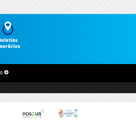
Boletins
inerários
.
00