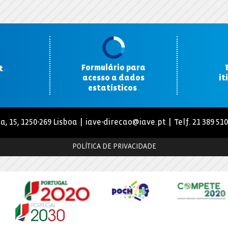
Formulário para
t
.
acesso a dados
it
estatísticos
.
a, 15, 1250-269 Lisboa |
iave-direcao@iave.pt
| Telf. 21 389 51
POLÍTICA DE PRIVACIDADE