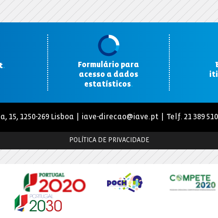
Formulário para
t
.
acesso a dados
it
estatísticos
.
a, 15, 1250-269 Lisboa |
iave-direcao@iave.pt
| Telf. 21 389 51
POLÍTICA DE PRIVACIDADE