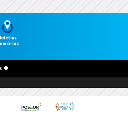
Boletins
inerários
.
00