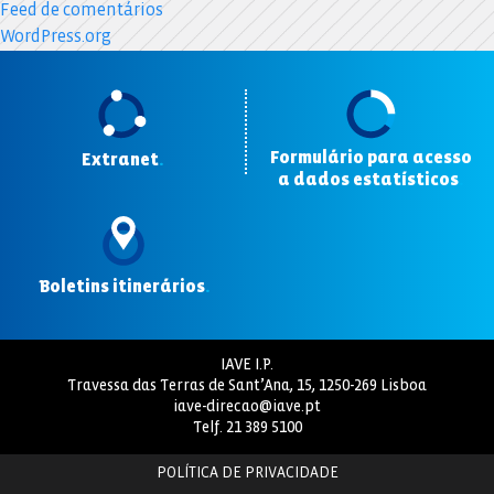
Feed de comentários
WordPress.org
Formulário para acesso
Extranet
.
a dados estatísticos
.
Boletins itinerários
.
IAVE I.P.
Travessa das Terras de Sant’Ana, 15, 1250-269 Lisboa
iave-direcao@iave.pt
Telf.
21 389 5100
POLÍTICA DE PRIVACIDADE