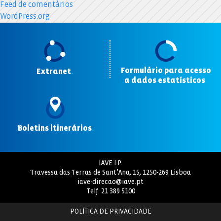
Feed de comentários
WordPress.org
Formulário para acesso
Extranet
.
a dados estatísticos
.
Boletins itinerários
.
IAVE I.P.
Travessa das Terras de Sant’Ana, 15, 1250-269 Lisboa
iave-direcao@iave.pt
Telf.
21 389 5100
POLÍTICA DE PRIVACIDADE