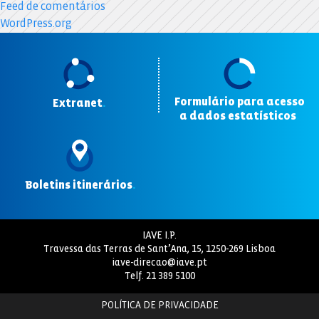
Feed de comentários
WordPress.org
Formulário para acesso
Extranet
.
a dados estatísticos
.
Boletins itinerários
.
IAVE I.P.
Travessa das Terras de Sant’Ana, 15, 1250-269 Lisboa
iave-direcao@iave.pt
Telf.
21 389 5100
POLÍTICA DE PRIVACIDADE