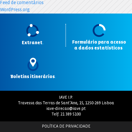
Feed de comentários
WordPress.org
Formulário para acesso
Extranet
.
a dados estatísticos
.
Boletins itinerários
.
IAVE I.P.
Travessa das Terras de Sant’Ana, 15, 1250-269 Lisboa
iave-direcao@iave.pt
Telf.
21 389 5100
POLÍTICA DE PRIVACIDADE