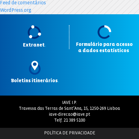
Feed de comentários
WordPress.org
Formulário para acesso
Extranet
.
a dados estatísticos
.
Boletins itinerários
.
IAVE I.P.
Travessa das Terras de Sant’Ana, 15, 1250-269 Lisboa
iave-direcao@iave.pt
Telf.
21 389 5100
POLÍTICA DE PRIVACIDADE