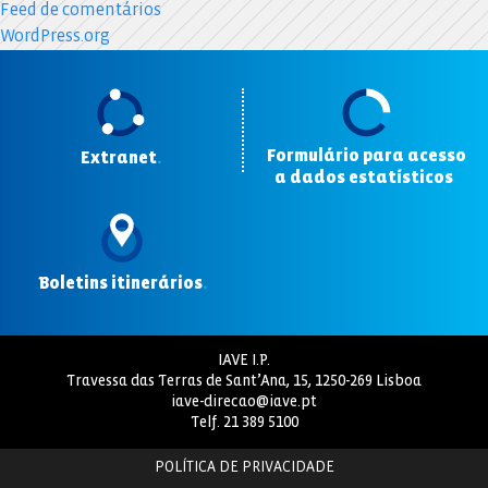
Feed de comentários
WordPress.org
Formulário para acesso
Extranet
.
a dados estatísticos
.
Boletins itinerários
.
IAVE I.P.
Travessa das Terras de Sant’Ana, 15, 1250-269 Lisboa
iave-direcao@iave.pt
Telf.
21 389 5100
POLÍTICA DE PRIVACIDADE