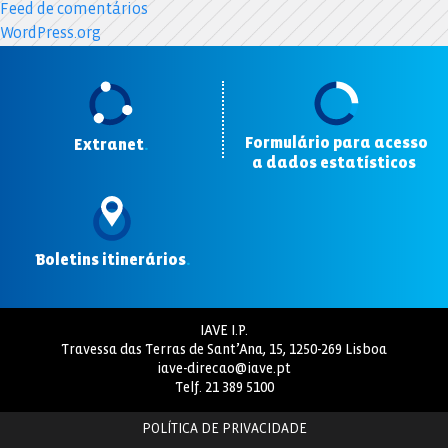
Feed de comentários
WordPress.org
Formulário para acesso
Extranet
.
a dados estatísticos
.
Boletins itinerários
.
IAVE I.P.
Travessa das Terras de Sant’Ana, 15, 1250-269 Lisboa
iave-direcao@iave.pt
Telf.
21 389 5100
POLÍTICA DE PRIVACIDADE