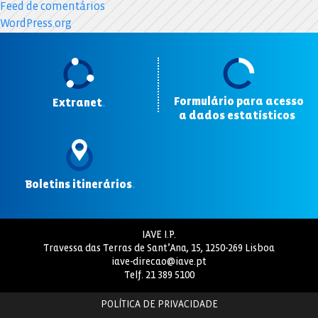
Feed de comentários
WordPress.org
Formulário para acesso
Extranet
.
a dados estatísticos
.
Boletins itinerários
.
IAVE I.P.
Travessa das Terras de Sant’Ana, 15, 1250-269 Lisboa
iave-direcao@iave.pt
Telf.
21 389 5100
POLÍTICA DE PRIVACIDADE