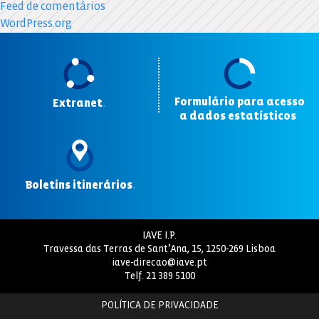
Feed de comentários
WordPress.org
Formulário para acesso
Extranet
.
a dados estatísticos
.
Boletins itinerários
.
IAVE I.P.
Travessa das Terras de Sant’Ana, 15, 1250-269 Lisboa
iave-direcao@iave.pt
Telf.
21 389 5100
POLÍTICA DE PRIVACIDADE