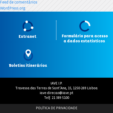
Feed de comentários
WordPress.org
Formulário para acesso
Extranet
.
a dados estatísticos
.
Boletins itinerários
.
IAVE I.P.
Travessa das Terras de Sant’Ana, 15, 1250-269 Lisboa
iave-direcao@iave.pt
Telf.
21 389 5100
POLÍTICA DE PRIVACIDADE