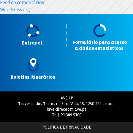
Feed de comentários
WordPress.org
Formulário para acesso
Extranet
.
a dados estatísticos
.
Boletins itinerários
.
IAVE I.P.
Travessa das Terras de Sant’Ana, 15, 1250-269 Lisboa
iave-direcao@iave.pt
Telf.
21 389 5100
POLÍTICA DE PRIVACIDADE