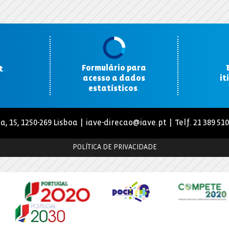
Formulário para
t
.
acesso a dados
it
estatísticos
.
a, 15, 1250-269 Lisboa |
iave-direcao@iave.pt
| Telf. 21 389 51
POLÍTICA DE PRIVACIDADE