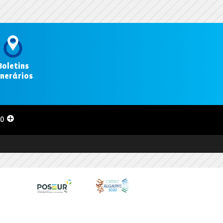
Boletins
inerários
.
00