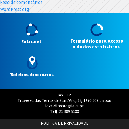
Feed de comentários
WordPress.org
Formulário para acesso
Extranet
.
a dados estatísticos
.
Boletins itinerários
.
IAVE I.P.
Travessa das Terras de Sant’Ana, 15, 1250-269 Lisboa
iave-direcao@iave.pt
Telf.
21 389 5100
POLÍTICA DE PRIVACIDADE