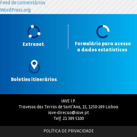
Feed de comentários
WordPress.org
Formulário para acesso
Extranet
.
a dados estatísticos
.
Boletins itinerários
.
IAVE I.P.
Travessa das Terras de Sant’Ana, 15, 1250-269 Lisboa
iave-direcao@iave.pt
Telf.
21 389 5100
POLÍTICA DE PRIVACIDADE