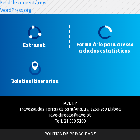
Feed de comentários
WordPress.org
Formulário para acesso
Extranet
.
a dados estatísticos
.
Boletins itinerários
.
IAVE I.P.
Travessa das Terras de Sant’Ana, 15, 1250-269 Lisboa
iave-direcao@iave.pt
Telf.
21 389 5100
POLÍTICA DE PRIVACIDADE