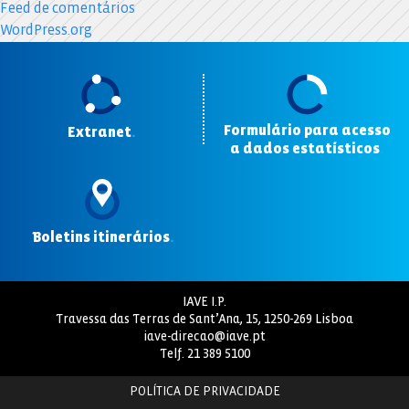
Feed de comentários
WordPress.org
Formulário para acesso
Extranet
.
a dados estatísticos
.
Boletins itinerários
.
IAVE I.P.
Travessa das Terras de Sant’Ana, 15, 1250-269 Lisboa
iave-direcao@iave.pt
Telf.
21 389 5100
POLÍTICA DE PRIVACIDADE