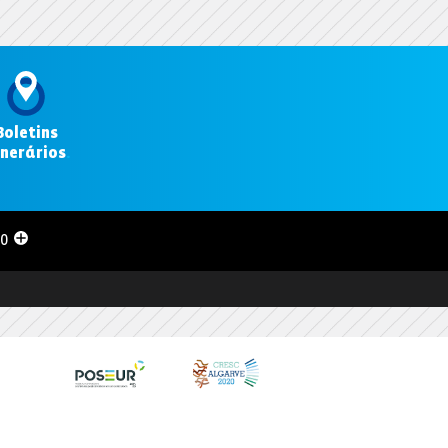
Boletins
inerários
.
00