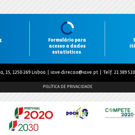
Formulário para
t
.
acesso a dados
it
estatísticos
.
a, 15, 1250-269 Lisboa |
iave-direcao@iave.pt
| Telf. 21 389 51
POLÍTICA DE PRIVACIDADE