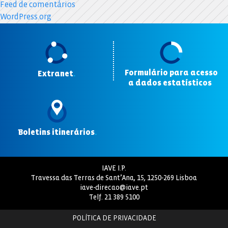
Feed de comentários
WordPress.org
Formulário para acesso
Extranet
.
a dados estatísticos
.
Boletins itinerários
.
IAVE I.P.
Travessa das Terras de Sant’Ana, 15, 1250-269 Lisboa
iave-direcao@iave.pt
Telf.
21 389 5100
POLÍTICA DE PRIVACIDADE