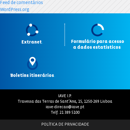
Feed de comentários
WordPress.org
Formulário para acesso
Extranet
.
a dados estatísticos
.
Boletins itinerários
.
IAVE I.P.
Travessa das Terras de Sant’Ana, 15, 1250-269 Lisboa
iave-direcao@iave.pt
Telf.
21 389 5100
POLÍTICA DE PRIVACIDADE