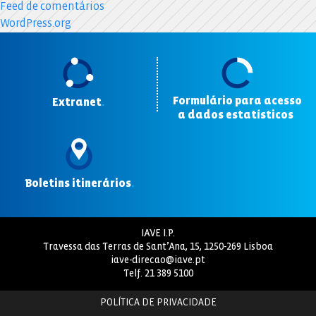
Feed de comentários
WordPress.org
Formulário para acesso
Extranet
.
a dados estatísticos
.
Boletins itinerários
.
IAVE I.P.
Travessa das Terras de Sant’Ana, 15, 1250-269 Lisboa
iave-direcao@iave.pt
Telf.
21 389 5100
POLÍTICA DE PRIVACIDADE