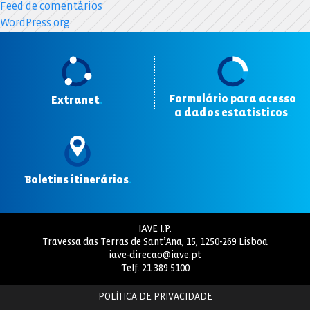
Feed de comentários
WordPress.org
Formulário para acesso
Extranet
.
a dados estatísticos
.
Boletins itinerários
.
IAVE I.P.
Travessa das Terras de Sant’Ana, 15, 1250-269 Lisboa
iave-direcao@iave.pt
Telf.
21 389 5100
POLÍTICA DE PRIVACIDADE