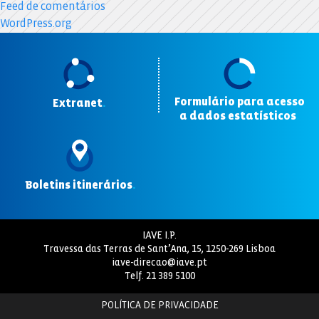
Feed de comentários
WordPress.org
Formulário para acesso
Extranet
.
a dados estatísticos
.
Boletins itinerários
.
IAVE I.P.
Travessa das Terras de Sant’Ana, 15, 1250-269 Lisboa
iave-direcao@iave.pt
Telf.
21 389 5100
POLÍTICA DE PRIVACIDADE