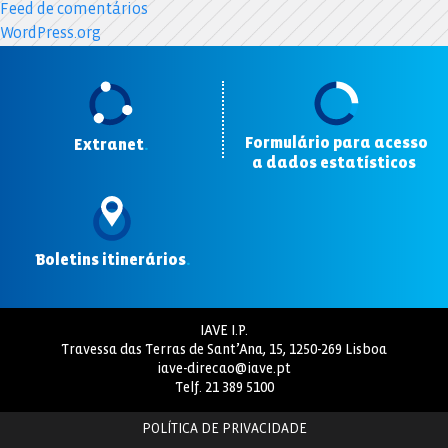
Feed de comentários
WordPress.org
Formulário para acesso
Extranet
.
a dados estatísticos
.
Boletins itinerários
.
IAVE I.P.
Travessa das Terras de Sant’Ana, 15, 1250-269 Lisboa
iave-direcao@iave.pt
Telf.
21 389 5100
POLÍTICA DE PRIVACIDADE