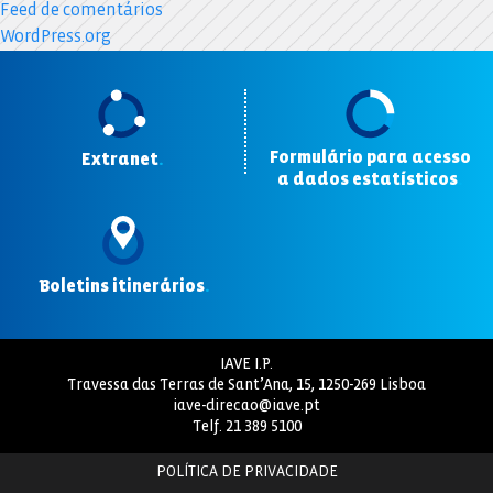
Feed de comentários
WordPress.org
Formulário para acesso
Extranet
.
a dados estatísticos
.
Boletins itinerários
.
IAVE I.P.
Travessa das Terras de Sant’Ana, 15, 1250-269 Lisboa
iave-direcao@iave.pt
Telf.
21 389 5100
POLÍTICA DE PRIVACIDADE