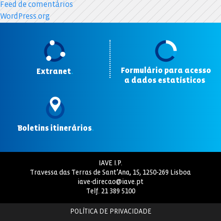
Feed de comentários
WordPress.org
Formulário para acesso
Extranet
.
a dados estatísticos
.
Boletins itinerários
.
IAVE I.P.
Travessa das Terras de Sant’Ana, 15, 1250-269 Lisboa
iave-direcao@iave.pt
Telf.
21 389 5100
POLÍTICA DE PRIVACIDADE