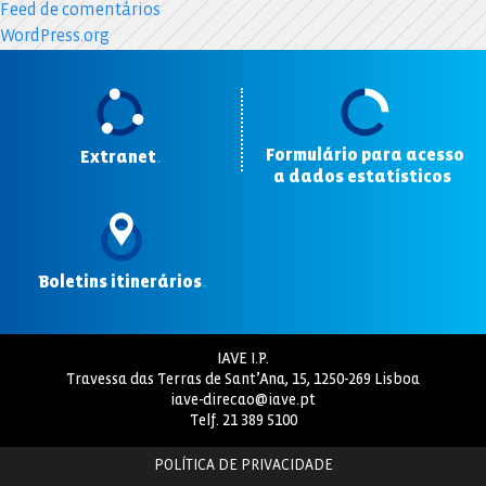
Feed de comentários
WordPress.org
Formulário para acesso
Extranet
.
a dados estatísticos
.
Boletins itinerários
.
IAVE I.P.
Travessa das Terras de Sant’Ana, 15, 1250-269 Lisboa
iave-direcao@iave.pt
Telf.
21 389 5100
POLÍTICA DE PRIVACIDADE