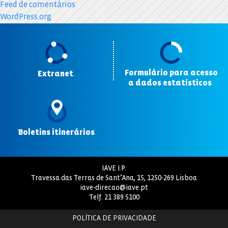
Feed de comentários
WordPress.org
Formulário para acesso
Extranet
.
a dados estatísticos
.
Boletins itinerários
.
IAVE I.P.
Travessa das Terras de Sant’Ana, 15, 1250-269 Lisboa
iave-direcao@iave.pt
Telf.
21 389 5100
POLÍTICA DE PRIVACIDADE