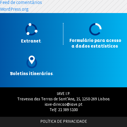
Feed de comentários
WordPress.org
Formulário para acesso
Extranet
.
a dados estatísticos
.
Boletins itinerários
.
IAVE I.P.
Travessa das Terras de Sant’Ana, 15, 1250-269 Lisboa
iave-direcao@iave.pt
Telf.
21 389 5100
POLÍTICA DE PRIVACIDADE