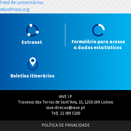
Feed de comentários
WordPress.org
Formulário para acesso
Extranet
.
a dados estatísticos
.
Boletins itinerários
.
IAVE I.P.
Travessa das Terras de Sant’Ana, 15, 1250-269 Lisboa
iave-direcao@iave.pt
Telf.
21 389 5100
POLÍTICA DE PRIVACIDADE