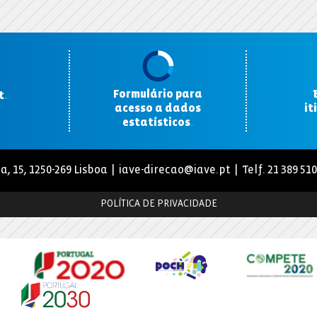
Formulário para
t
.
acesso a dados
it
estatísticos
.
a, 15, 1250-269 Lisboa |
iave-direcao@iave.pt
| Telf. 21 389 51
POLÍTICA DE PRIVACIDADE