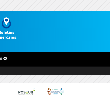
Boletins
inerários
.
00