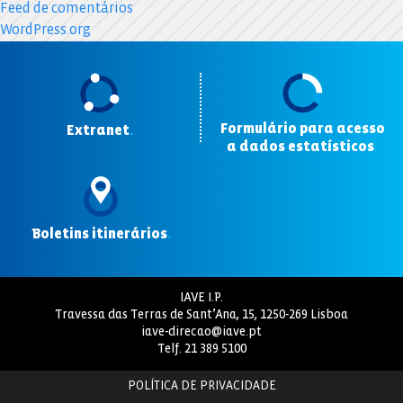
Feed de comentários
WordPress.org
Formulário para acesso
Extranet
.
a dados estatísticos
.
Boletins itinerários
.
IAVE I.P.
Travessa das Terras de Sant’Ana, 15, 1250-269 Lisboa
iave-direcao@iave.pt
Telf.
21 389 5100
POLÍTICA DE PRIVACIDADE