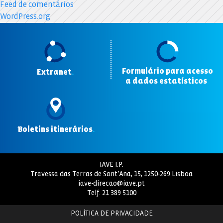
Feed de comentários
WordPress.org
Formulário para acesso
Extranet
.
a dados estatísticos
.
Boletins itinerários
.
IAVE I.P.
Travessa das Terras de Sant’Ana, 15, 1250-269 Lisboa
iave-direcao@iave.pt
Telf.
21 389 5100
POLÍTICA DE PRIVACIDADE