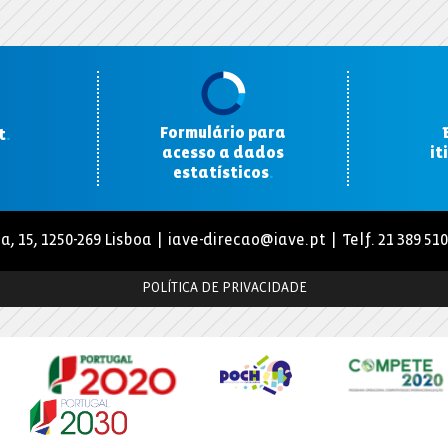
Formulário para
t
.
acesso a dados
it
estatísticos
.
a, 15, 1250-269 Lisboa |
iave-direcao@iave.pt
| Telf. 21 389 51
POLÍTICA DE PRIVACIDADE