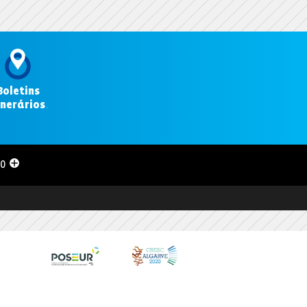
Boletins
inerários
.
00