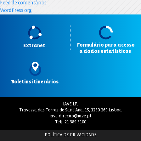
Feed de comentários
WordPress.org
Formulário para acesso
Extranet
.
a dados estatísticos
.
Boletins itinerários
.
IAVE I.P.
Travessa das Terras de Sant’Ana, 15, 1250-269 Lisboa
iave-direcao@iave.pt
Telf.
21 389 5100
POLÍTICA DE PRIVACIDADE