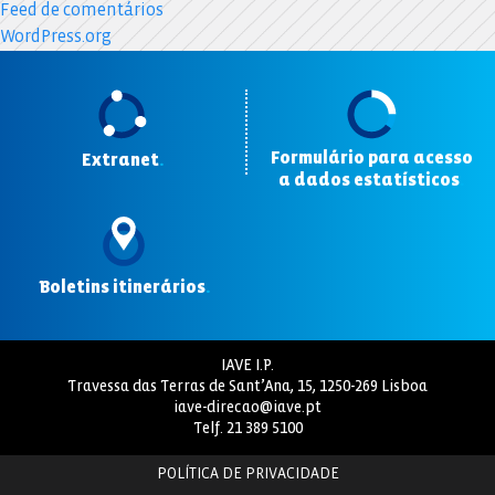
Feed de comentários
WordPress.org
Formulário para acesso
Extranet
.
a dados estatísticos
.
Boletins itinerários
.
IAVE I.P.
Travessa das Terras de Sant’Ana, 15, 1250-269 Lisboa
iave-direcao@iave.pt
Telf.
21 389 5100
POLÍTICA DE PRIVACIDADE