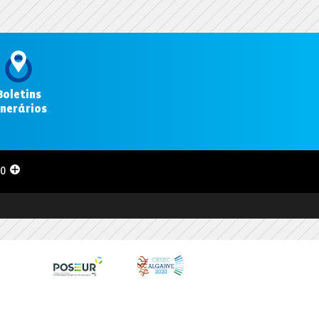
Boletins
inerários
.
00