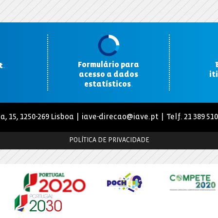
Formulário para
t
.
acesso a dados
it
estatísticos
.
a, 15, 1250-269 Lisboa |
iave-direcao@iave.pt
| Telf. 21 389 51
POLÍTICA DE PRIVACIDADE