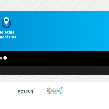
Boletins
inerários
.
00