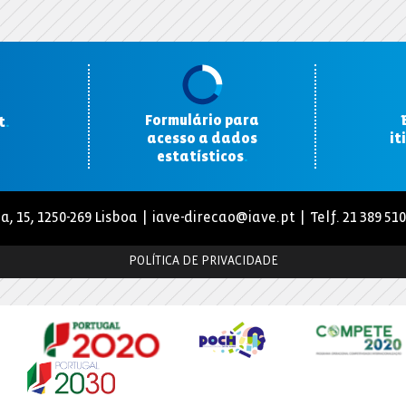
Formulário para
t
.
acesso a dados
it
estatísticos
.
a, 15, 1250-269 Lisboa |
iave-direcao@iave.pt
| Telf. 21 389 51
POLÍTICA DE PRIVACIDADE