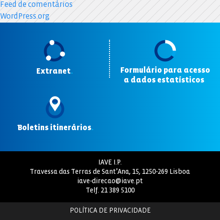
Feed de comentários
WordPress.org
Formulário para acesso
Extranet
.
a dados estatísticos
.
Boletins itinerários
.
IAVE I.P.
Travessa das Terras de Sant’Ana, 15, 1250-269 Lisboa
iave-direcao@iave.pt
Telf.
21 389 5100
POLÍTICA DE PRIVACIDADE