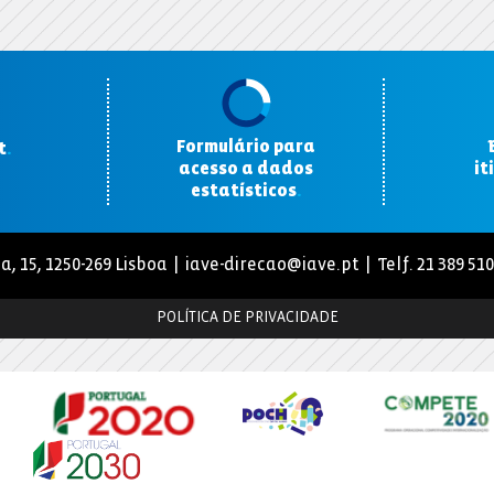
Formulário para
t
.
acesso a dados
it
estatísticos
.
a, 15, 1250-269 Lisboa |
iave-direcao@iave.pt
| Telf. 21 389 51
POLÍTICA DE PRIVACIDADE