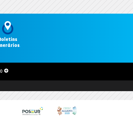
Boletins
inerários
.
00