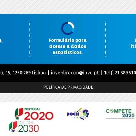
Formulário para
t
.
acesso a dados
it
estatísticos
.
a, 15, 1250-269 Lisboa |
iave-direcao@iave.pt
| Telf. 21 389 51
POLÍTICA DE PRIVACIDADE