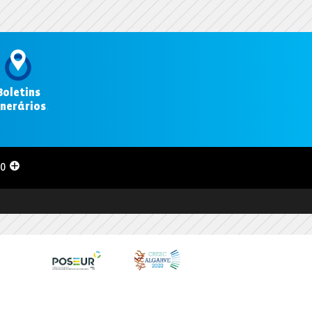
Boletins
inerários
.
00