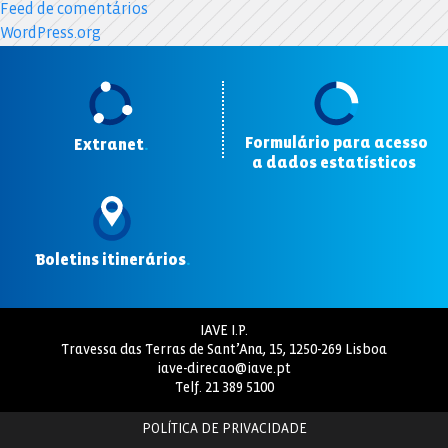
Feed de comentários
WordPress.org
Formulário para acesso
Extranet
.
a dados estatísticos
.
Boletins itinerários
.
IAVE I.P.
Travessa das Terras de Sant’Ana, 15, 1250-269 Lisboa
iave-direcao@iave.pt
Telf.
21 389 5100
POLÍTICA DE PRIVACIDADE