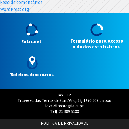
Feed de comentários
WordPress.org
Formulário para acesso
Extranet
.
a dados estatísticos
.
Boletins itinerários
.
IAVE I.P.
Travessa das Terras de Sant’Ana, 15, 1250-269 Lisboa
iave-direcao@iave.pt
Telf.
21 389 5100
POLÍTICA DE PRIVACIDADE